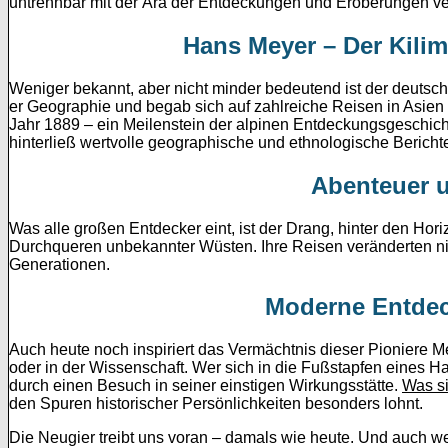
untrennbar mit der Ära der Entdeckungen und Eroberungen v
Hans Meyer – Der Kili
Weniger bekannt, aber nicht minder bedeutend ist der deutsc
er Geographie und begab sich auf zahlreiche Reisen in Asien 
Jahr 1889 – ein Meilenstein der alpinen Entdeckungsgeschich
hinterließ wertvolle geographische und ethnologische Bericht
Abenteuer u
Was alle großen Entdecker eint, ist der Drang, hinter den Hor
Durchqueren unbekannter Wüsten. Ihre Reisen veränderten nic
Generationen.
Moderne Entde
Auch heute noch inspiriert das Vermächtnis dieser Pioniere 
oder in der Wissenschaft. Wer sich in die Fußstapfen eines 
durch einen Besuch in seiner einstigen Wirkungsstätte.
Was si
den Spuren historischer Persönlichkeiten besonders lohnt.
Die Neugier treibt uns voran – damals wie heute. Und auch we