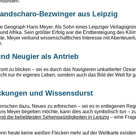
erbunden.
mandscharo-Bezwinger aus Leipzig
he Geograph Hans Meyer. Als Sohn eines Leipziger Verlagsgründ
und Afrika. Sein größter Erfolg war die Erstbesteigung des Kil
te. Meyer verband wissenschaftliches Interesse mit Abenteuerl
e.
nd Neugier als Antrieb
izont zu blicken – sei es durch das Navigieren unkartierter Ozea
ht nur ihr eigenes Leben, sondern auch das Bild der Welt für 
ckungen und Wissensdurst
Menschen dazu, Neues zu erforschen – sei es in entlegenen Reg
Hans Meyer begeben möchte, kann dies auch symbolisch tun – z
nd die beliebtesten Sehenswürdigkeiten in Leipzig
– eine Frage
nn heute keine weißen Flecken mehr auf der Weltkarte existiere