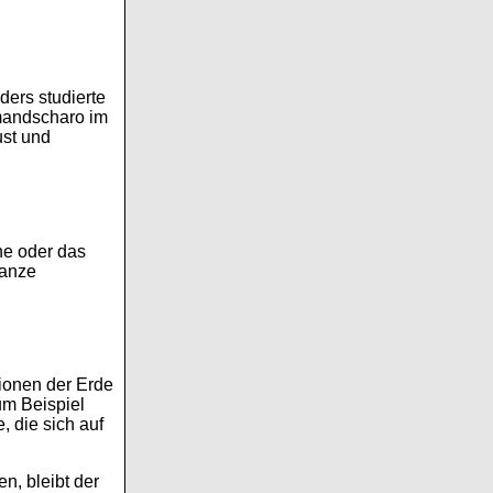
ers studierte
imandscharo im
ust und
ne oder das
ganze
ionen der Erde
um Beispiel
, die sich auf
n, bleibt der